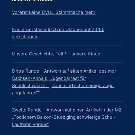
S
h
Vorerst keine BVNL-Stammtische mehr
t
u
e
c
n
Freilernerstammtisch im Oktober auf 23.10.
h
-
verschoben
e
N
u
a
Unsere Geschichte, Teil 1 – unsere Kinder
v
n
i
d
Dritte Runde – Antwort auf einen Artikel des mdr
g
Sachsen-Anhalt: „Jugendarrest für
A
a
Schulschwänzer: „Dann sind schon einige Züge
n
t
abgefahren““
s
i
i
o
Zweite Runde – Antwort auf einen Artikel in der MZ
n
c
„Tödlichem Balkon-Sturz ging schwierige Schul-
Laufbahn voraus“
h