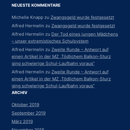
t
NEUESTE KOMMENTARE
e
Michelle Knapp
zu
Zwangsgeld wurde festgesetzt
n
Alfred Hermelin
zu
Zwangsgeld wurde festgesetzt
,
Alfred Hermelin
zu
Der Tod eines jungen Mädchens
N
– unser extremistisches Schulsystem
a
Alfred Hermelin
zu
Zweite Runde – Antwort auf
v
einen Artikel in der MZ „Tödlichem Balkon-Sturz
i
ging schwierige Schul-Laufbahn voraus“
g
Alfred Hermelin
zu
Zweite Runde – Antwort auf
einen Artikel in der MZ „Tödlichem Balkon-Sturz
a
ging schwierige Schul-Laufbahn voraus“
t
ARCHIV
i
Oktober 2019
o
September 2019
n
März 2019
November 2018