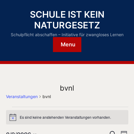
SCHULE IST KEIN
NATURGESETZ
Schulpflicht abschaffen – Initiative für zwangloses Lernen
Menu
bvnl
Veranstaltungen
bvnl
Es sind keine anstehenden Veranstaltungen vorhanden.
H
i
n
V
S
w