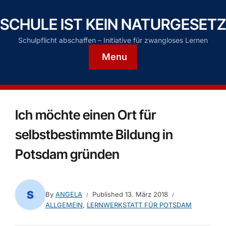
SCHULE IST KEIN NATURGESETZ
Schulpflicht abschaffen – Initiative für zwangloses Lernen
Menu
Ich möchte einen Ort für
selbstbestimmte Bildung in
Potsdam gründen
By
ANGELA
Published
13. März 2018
ALLGEMEIN
,
LERNWERKSTATT FÜR POTSDAM