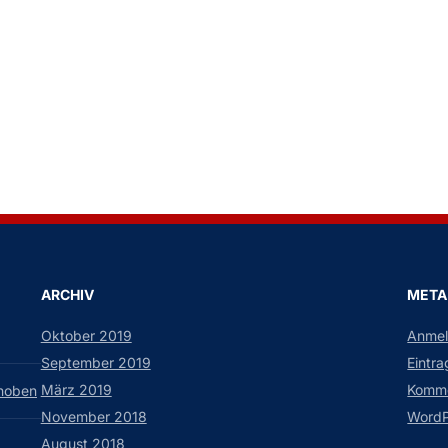
ARCHIV
META
Oktober 2019
Anme
September 2019
Eintr
März 2019
Komme
choben
November 2018
WordP
August 2018