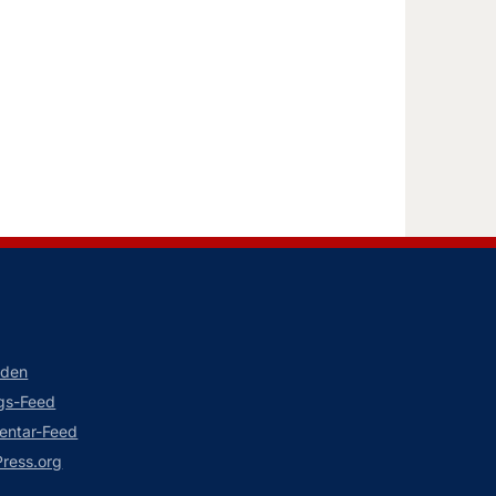
lden
ags-Feed
ntar-Feed
ress.org