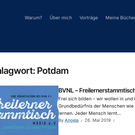
Warum?
Über mich
Vorträge
Meine Büche
hlagwort:
Potdam
BVNL – Freilernerstammtisc
Frei sich bilden – wir wollen in un
Grundbedürfnis der Menschen wie 
lernen. Jeder Mensch lernt...
By
Angela
26. Mai 2019