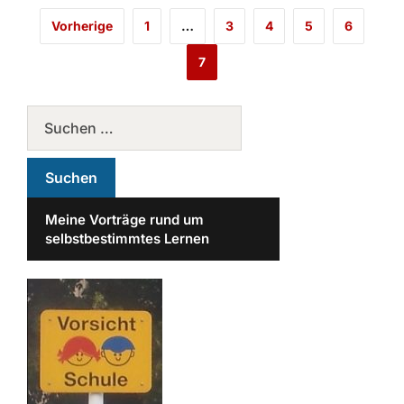
Vorherige
1
…
3
4
5
6
7
Meine Vorträge rund um
selbstbestimmtes Lernen