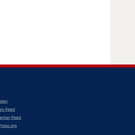
lden
ags-Feed
ntar-Feed
ress.org