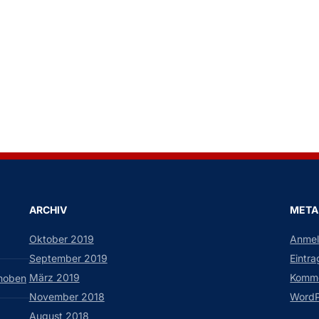
ARCHIV
META
Oktober 2019
Anme
September 2019
Eintr
März 2019
Komme
choben
November 2018
WordP
August 2018