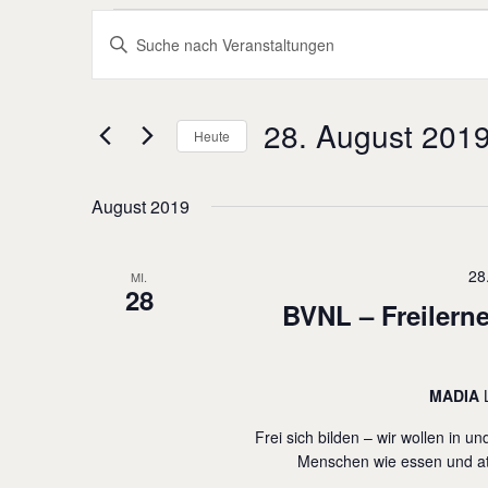
V
B
e
i
r
t
a
28. August 201
t
Heute
n
e
D
s
S
a
August 2019
t
c
t
a
h
u
28
MI.
l
28
l
m
BVNL – Freilern
t
ü
w
u
s
ä
n
MADIA
s
h
g
e
l
Frei sich bilden – wir wollen in 
e
Menschen wie essen und atm
l
e