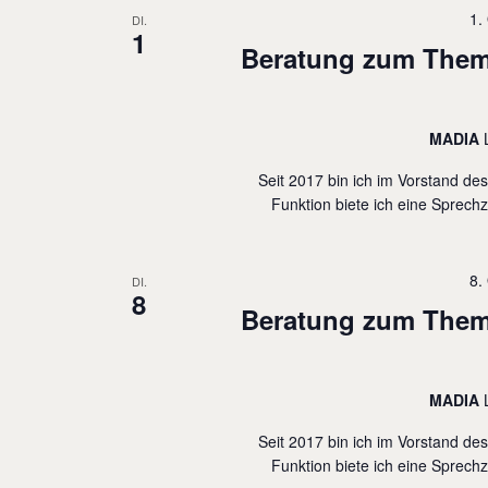
l
1.
DI.
1
w
Beratung zum Thema
o
r
MADIA
t
.
Seit 2017 bin ich im Vorstand de
Funktion biete ich eine Sprechz
8.
DI.
8
Beratung zum Thema
MADIA
Seit 2017 bin ich im Vorstand de
Funktion biete ich eine Sprechz