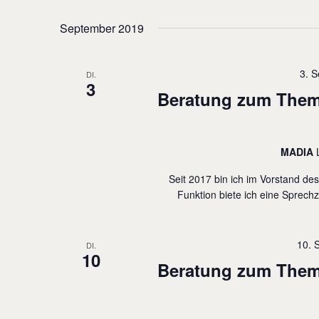
n
w
n
S
o
September 2019
.
r
u
t
c
3. 
DI.
3
e
h
Beratung zum Thema
i
e
n
u
MADIA
g
n
e
Seit 2017 bin ich im Vorstand de
d
Funktion biete ich eine Sprechz
b
A
e
n
n
10. 
DI.
s
10
.
Beratung zum Thema
i
S
c
u
h