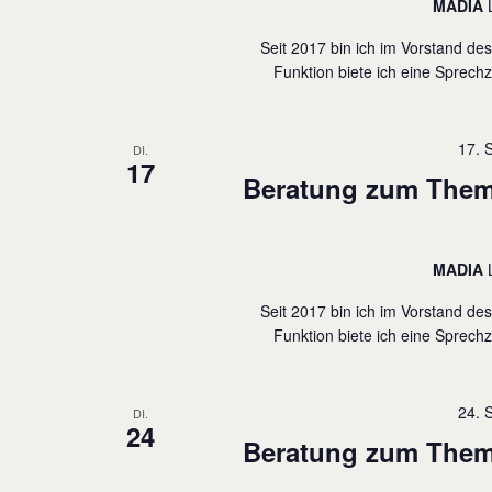
MADIA
c
t
h
Seit 2017 bin ich im Vorstand de
e
Funktion biete ich eine Sprechz
e
n
n
,
a
17. 
DI.
N
17
c
Beratung zum Thema
a
h
v
V
i
MADIA
e
g
r
Seit 2017 bin ich im Vorstand de
a
Funktion biete ich eine Sprechz
a
t
n
i
s
24. 
DI.
24
o
t
Beratung zum Thema
n
a