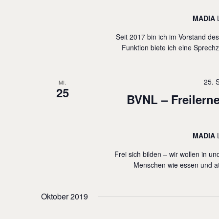
l
MADIA
t
u
Seit 2017 bin ich im Vorstand de
Funktion biete ich eine Sprechz
n
g
e
25. 
MI.
25
n
BVNL – Freilern
S
c
MADIA
h
l
Frei sich bilden – wir wollen in 
Menschen wie essen und atm
ü
s
Oktober 2019
s
e