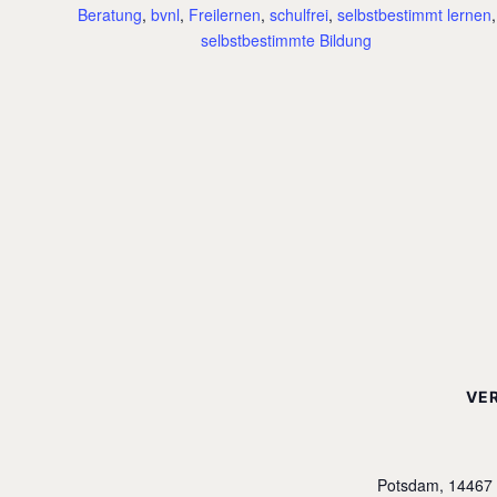
Beratung
,
bvnl
,
Freilernen
,
schulfrei
,
selbstbestimmt lernen
,
selbstbestimmte Bildung
VE
Potsdam
,
14467