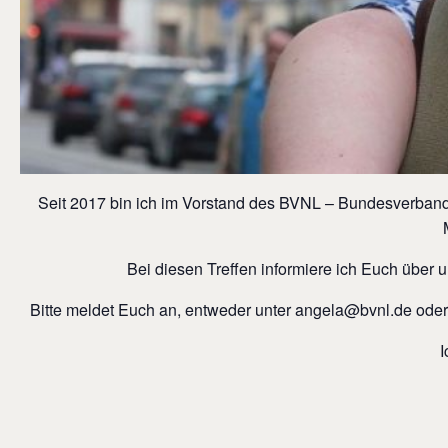
Seit 2017 bin ich im Vorstand des BVNL – Bundesverband Na
Bei diesen Treffen informiere ich Euch über u
Bitte meldet Euch an, entweder unter angela@bvnl.de ode
I