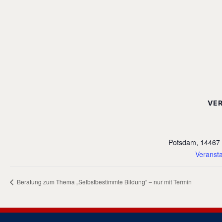
VE
Potsdam
,
14467
Veransta
Beratung zum Thema „Selbstbestimmte Bildung“ – nur mit Termin